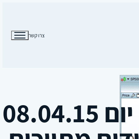
צרו קשר
ס
דים מתווכים