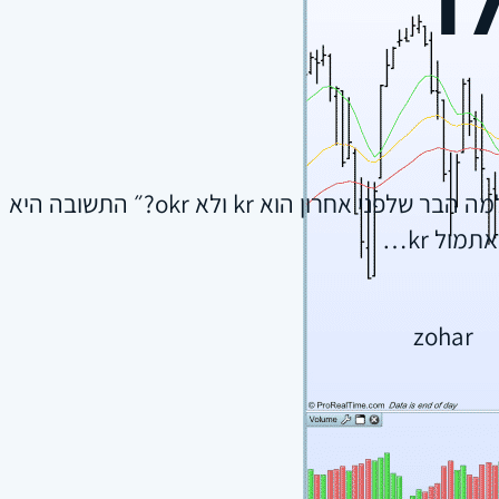
מישהו שאל: ״למה הבר של
zohar