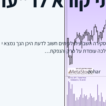
סקירה השבועית לעיתים חשוב לדעת היכן הנך נמצא על צ
כה עומדת על פרק והנפקת…
zohar