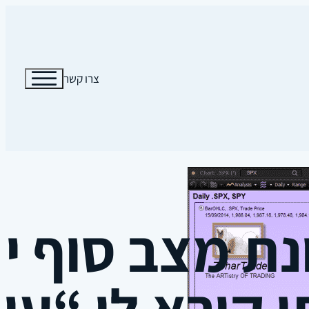
צרו קשר
י קורא לו “עו