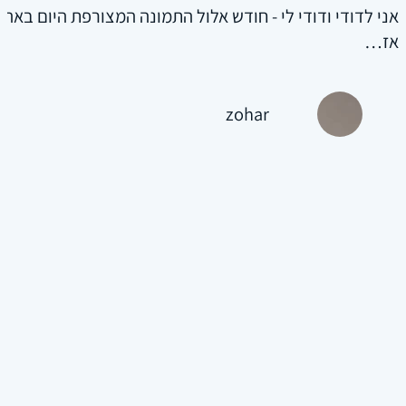
בר כיצד להפוך לסוחר מצליח ועל ההקשר לחודש אלול,