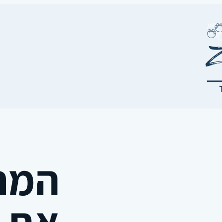
המרד
את ה