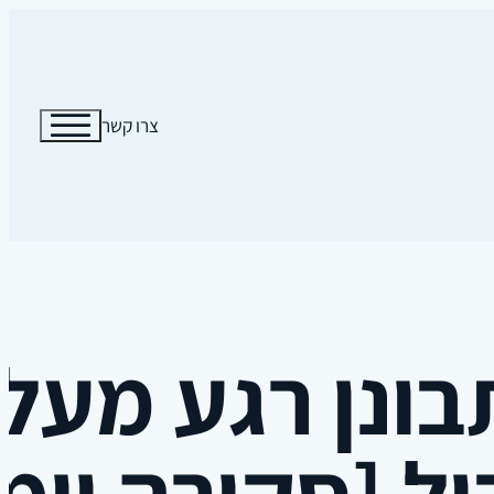
צרו קשר
ונן רגע מעל
[סקירה יומית 03.17