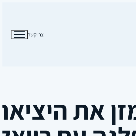
צרו קשר
זן את היציאה
גה עם רויאל 