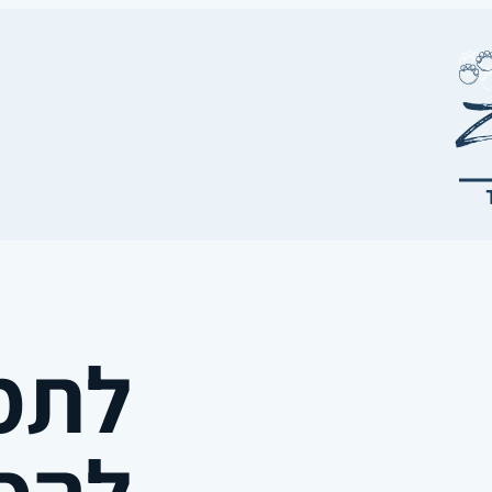
לתמ
להפל