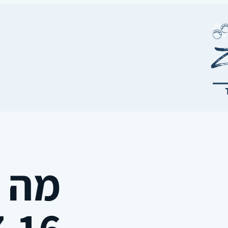
מה ה
8.07.16