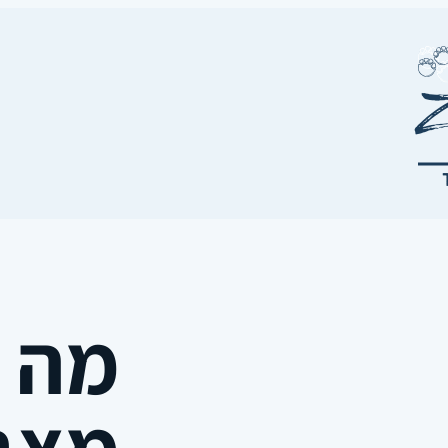
מה ע
מצב 11.18