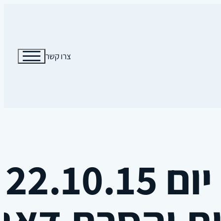
צרו קשר
ס