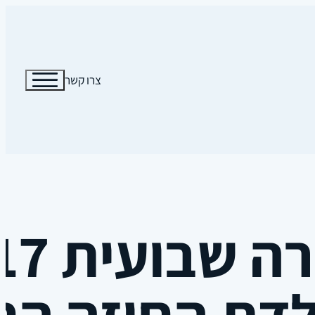
צרו קשר
דת החוזה הח