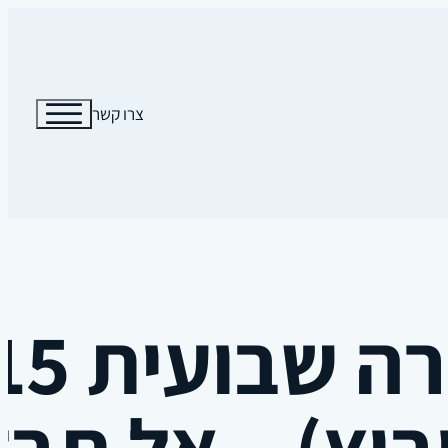
צרו קשר
ביץ) – אל תב