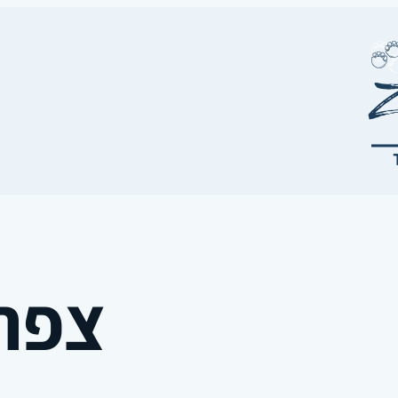
צפרדע