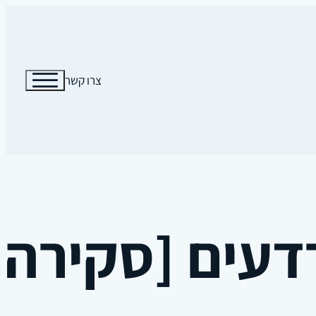
צרו קשר
ים [סקירה יומית 17