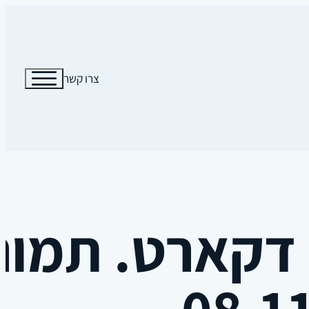
צרו קשר
דקארט. תמונ
08.1