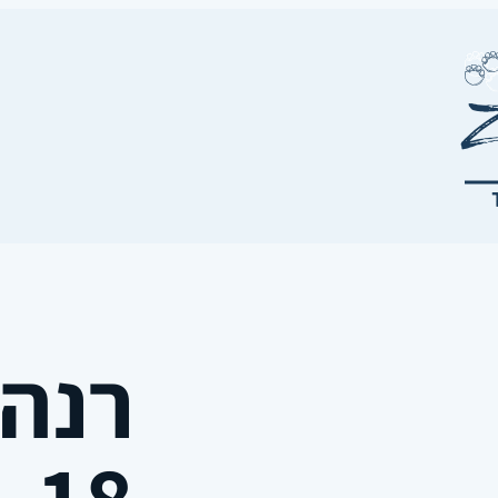
רנה 
1.18